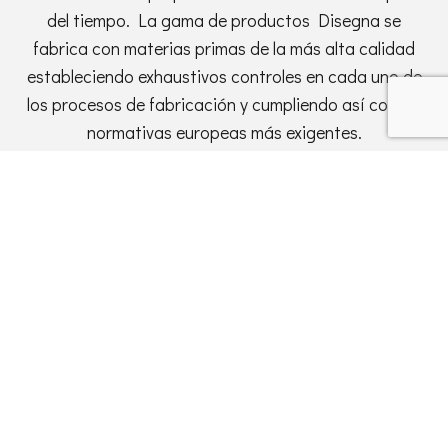
del tiempo. La gama de productos Disegna se
fabrica con mate­rias primas de la más alta calidad
estableciendo exhaustivos controles en cada uno de
los procesos de fabricación y cum­pliendo así con las
normativas europeas más exigentes.
GARANTÍA
Los productos Disegna están garantizados contra
los defectos de fabricación. Contamos con un equipo
de soporte técnico y comercial para atenderte,
asesorarte y aportarte respuestas a tus consultas
sobre posibilidades de diseño y personalización,